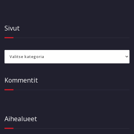
Sivut
Sivut
Kommentit
Aihealueet