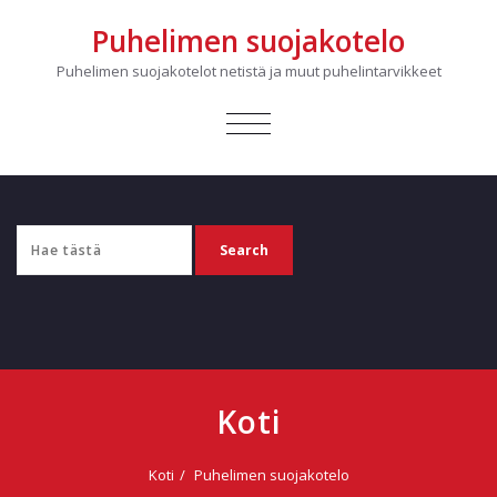
Puhelimen suojakotelo
Puhelimen suojakotelot netistä ja muut puhelintarvikkeet
ASETA
NAVIGAATION
TILA
Koti
Koti
Puhelimen suojakotelo